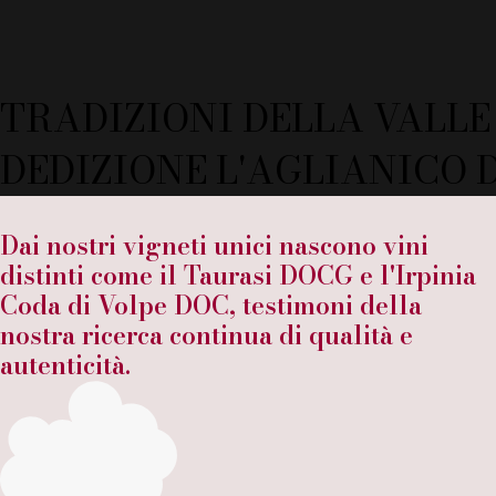
TRADIZIONI DELLA VALLE
DEDIZIONE L'AGLIANICO 
Dai nostri vigneti unici nascono vini
distinti come il Taurasi DOCG e l'Irpinia
Coda di Volpe DOC, testimoni della
nostra ricerca continua di qualità e
autenticità.