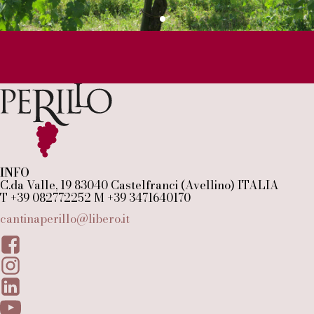
INFO
C.da Valle, 19 83040 Castelfranci (Avellino) ITALIA
T +39 082772252 M +39 3471640170
cantinaperillo@libero.it